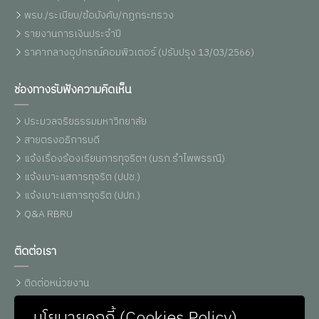
พรบ./ระเบียบ/ข้อบังคับ/กฏกระทรวง
รายงานการเงินประจำปี
ราคากลางอุปกรณ์คอมพิวเตอร์ (ปรับปรุง 13/03/2566)
ช่องทางรับฟังความคิดเห็น
ประมวลจริยธรรมมหาวิทยาลัย
สายตรงอธิการบดี
แจ้งเรื่องร้องเรียนการทุจริตฯ (มรภ.รำไพพรรณี)
แจ้งเบาะแสการทุจริต (ปปช.)
แจ้งเบาะแสการทุจริต (ปปท.)
Q&A RBRU
ติดต่อเรา
ติดต่อหน่วยงาน
เบอร์โทรศัพท์
นโยบายคุกกี้ (Cookies Policy)