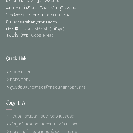
มหาวิทยาลัยราชภัฏรำไพพรรณี
41 ม. 5 ต.ท่าช้าง อ.เมือง จ.จันทบุรี 22000
โทรศัพท์ : 039-319111 ต่อ 0,10164-6
อีเมลล์ : saraban@rbru.ac.th
Line
:
RBRUofficial
(ไม่มี @ )
แผนที่รำไพฯ:
Google Map
Quick Link
SDGs RBRU
PDPA RBRU
ศูนย์ข้อมูลข่าวสารอิเล็กทรอนิกส์ทางราชการ
ข้อมูล ITA
แถลงการณ์อธิการบดี เจตจำนงสุจริต
ข้อมูลด้านคุณธรรมความโปร่งใส มร.รพ.
ประกาศ/คำสั่ง/ระเบียบ/ข้อบังคับ มร.รพ.