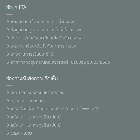
ข้อมูล ITA
แถลงการณ์อธิการบดี เจตจำนงสุจริต
ข้อมูลด้านคุณธรรมความโปร่งใส มร.รพ.
ประกาศ/คำสั่ง/ระเบียบ/ข้อบังคับ มร.รพ.
พรบ./ระเบียบ/ข้อบังคับ/กฏกระทรวง
รายงานการเงินประจำปี
ราคากลางอุปกรณ์คอมพิวเตอร์ (ปรับปรุง 13/03/2566)
ช่องทางรับฟังความคิดเห็น
ประมวลจริยธรรมมหาวิทยาลัย
สายตรงอธิการบดี
แจ้งเรื่องร้องเรียนการทุจริตฯ (มรภ.รำไพพรรณี)
แจ้งเบาะแสการทุจริต (ปปช.)
แจ้งเบาะแสการทุจริต (ปปท.)
Q&A RBRU