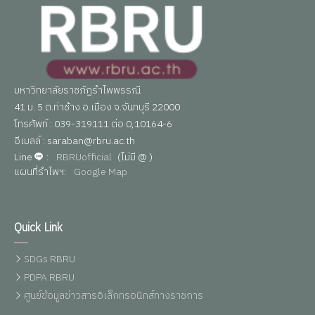
มหาวิทยาลัยราชภัฏรำไพพรรณี
41 ม. 5 ต.ท่าช้าง อ.เมือง จ.จันทบุรี 22000
โทรศัพท์ : 039-319111 ต่อ 0,10164-6
อีเมลล์ : saraban@rbru.ac.th
Line
:
RBRUofficial
(ไม่มี @ )
แผนที่รำไพฯ:
Google Map
Quick Link
SDGs RBRU
PDPA RBRU
ศูนย์ข้อมูลข่าวสารอิเล็กทรอนิกส์ทางราชการ