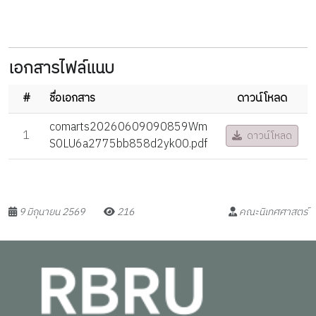
เอกสารไฟล์แนบ
#
ชื่อเอกสาร
ดาวน์โหลด
comarts20260609090859Wm
1
ดาวน์โหลด
S0LU6a2775bb858d2yk00.pdf
9 มิถุนายน 2569
216
คณะนิเทศศาสตร์