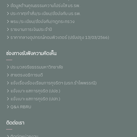
ข้อมูลด้านคุณธรรมความโปร่งใส มร.รพ.
ประกาศ/คำสั่ง/ระเบียบ/ข้อบังคับ มร.รพ.
พรบ./ระเบียบ/ข้อบังคับ/กฏกระทรวง
รายงานการเงินประจำปี
ราคากลางอุปกรณ์คอมพิวเตอร์ (ปรับปรุง 13/03/2566)
ช่องทางรับฟังความคิดเห็น
ประมวลจริยธรรมมหาวิทยาลัย
สายตรงอธิการบดี
แจ้งเรื่องร้องเรียนการทุจริตฯ (มรภ.รำไพพรรณี)
แจ้งเบาะแสการทุจริต (ปปช.)
แจ้งเบาะแสการทุจริต (ปปท.)
Q&A RBRU
ติดต่อเรา
ติดต่อหน่วยงาน