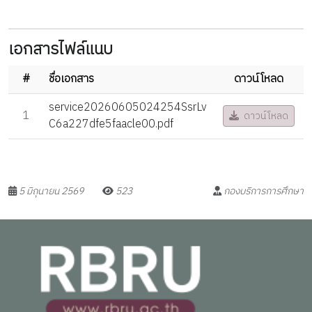
เอกสารไฟล์แนบ
#
ชื่อเอกสาร
ดาวน์โหลด
service20260605024254SsrLv
1
ดาวน์โหลด
C6a227dfe5faacle00.pdf
5 มิถุนายน 2569
523
กองบริการการศึกษา