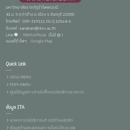
มหาวิทยาลัยราชภัฏรำไพพรรณี
41 ม. 5 ต.ท่าช้าง อ.เมือง จ.จันทบุรี 22000
โทรศัพท์ : 039-319111 ต่อ 0,10164-6
อีเมลล์ : saraban@rbru.ac.th
Line
:
RBRUofficial
(ไม่มี @ )
แผนที่รำไพฯ:
Google Map
Quick Link
SDGs RBRU
PDPA RBRU
ศูนย์ข้อมูลข่าวสารอิเล็กทรอนิกส์ทางราชการ
ข้อมูล ITA
แถลงการณ์อธิการบดี เจตจำนงสุจริต
ข้อมูลด้านคุณธรรมความโปร่งใส มร.รพ.