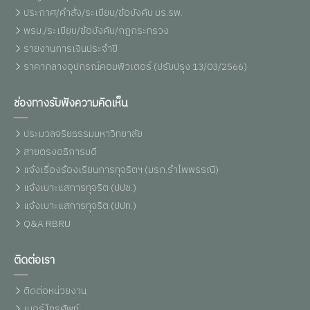
ประกาศ/คำสั่ง/ระเบียบ/ข้อบังคับ มร.รพ.
พรบ./ระเบียบ/ข้อบังคับ/กฏกระทรวง
รายงานการเงินประจำปี
ราคากลางอุปกรณ์คอมพิวเตอร์ (ปรับปรุง 13/03/2566)
ช่องทางรับฟังความคิดเห็น
ประมวลจริยธรรมมหาวิทยาลัย
สายตรงอธิการบดี
แจ้งเรื่องร้องเรียนการทุจริตฯ (มรภ.รำไพพรรณี)
แจ้งเบาะแสการทุจริต (ปปช.)
แจ้งเบาะแสการทุจริต (ปปท.)
Q&A RBRU
ติดต่อเรา
ติดต่อหน่วยงาน
เบอร์โทรศัพท์