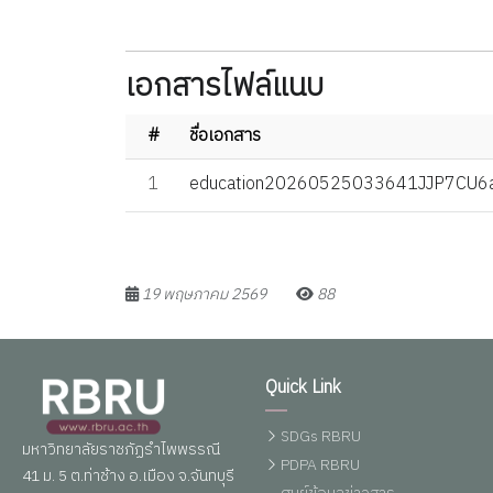
เอกสารไฟล์แนบ
#
ชื่อเอกสาร
1
education20260525033641JJP7CU6
19 พฤษภาคม 2569
88
Quick Link
SDGs RBRU
มหาวิทยาลัยราชภัฏรำไพพรรณี
PDPA RBRU
41 ม. 5 ต.ท่าช้าง อ.เมือง จ.จันทบุรี