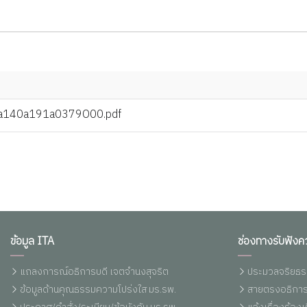
a140a191a0379O00.pdf
ข้อมูล ITA
ช่องทางรับฟังค
แถลงการณ์อธิการบดี เจตจำนงสุจริต
ประมวลจริยธร
ข้อมูลด้านคุณธรรมความโปร่งใส มร.รพ.
สายตรงอธิการ