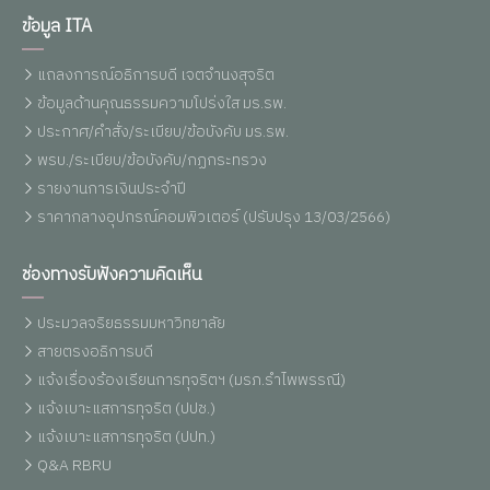
ข้อมูล ITA
แถลงการณ์อธิการบดี เจตจำนงสุจริต
ข้อมูลด้านคุณธรรมความโปร่งใส มร.รพ.
ประกาศ/คำสั่ง/ระเบียบ/ข้อบังคับ มร.รพ.
พรบ./ระเบียบ/ข้อบังคับ/กฏกระทรวง
รายงานการเงินประจำปี
ราคากลางอุปกรณ์คอมพิวเตอร์ (ปรับปรุง 13/03/2566)
ช่องทางรับฟังความคิดเห็น
ประมวลจริยธรรมมหาวิทยาลัย
สายตรงอธิการบดี
แจ้งเรื่องร้องเรียนการทุจริตฯ (มรภ.รำไพพรรณี)
แจ้งเบาะแสการทุจริต (ปปช.)
แจ้งเบาะแสการทุจริต (ปปท.)
Q&A RBRU