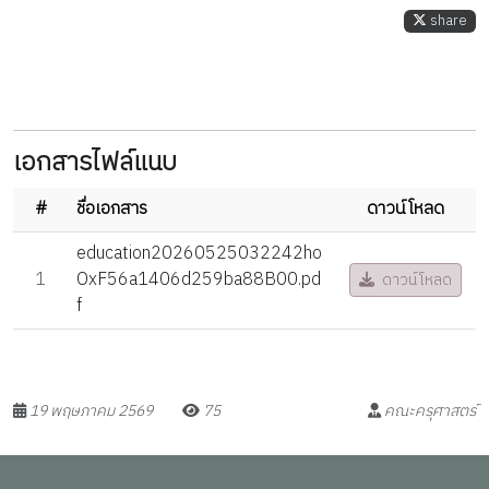
share
เอกสารไฟล์แนบ
#
ชื่อเอกสาร
ดาวน์โหลด
education20260525032242ho
1
OxF56a1406d259ba88B00.pd
ดาวน์โหลด
f
19 พฤษภาคม 2569
75
คณะครุศาสตร์