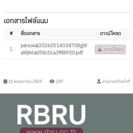
เอกสารไฟล์แนบ
#
ชื่อเอกสาร
ดาวน์โหลด
personal20260514034708gW
1
ดาวน์โหลด
aWjK6a058c0ca3ff8hY00.pdf
11 พฤษภาคม 2569
189
งานการเจ้าหน้าที่