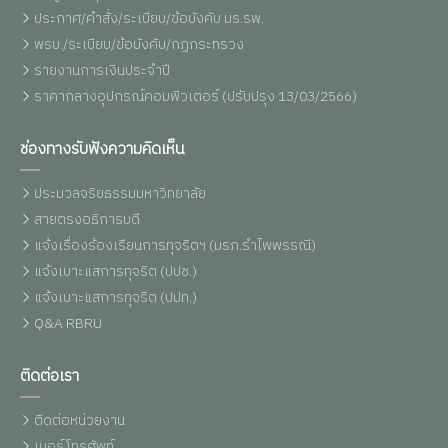
ประกาศ/คำสั่ง/ระเบียบ/ข้อบังคับ มร.รพ.
พรบ./ระเบียบ/ข้อบังคับ/กฏกระทรวง
รายงานการเงินประจำปี
ราคากลางอุปกรณ์คอมพิวเตอร์ (ปรับปรุง 13/03/2566)
ช่องทางรับฟังความคิดเห็น
ประมวลจริยธรรมมหาวิทยาลัย
สายตรงอธิการบดี
แจ้งเรื่องร้องเรียนการทุจริตฯ (มรภ.รำไพพรรณี)
แจ้งเบาะแสการทุจริต (ปปช.)
แจ้งเบาะแสการทุจริต (ปปท.)
Q&A RBRU
ติดต่อเรา
ติดต่อหน่วยงาน
เบอร์โทรศัพท์