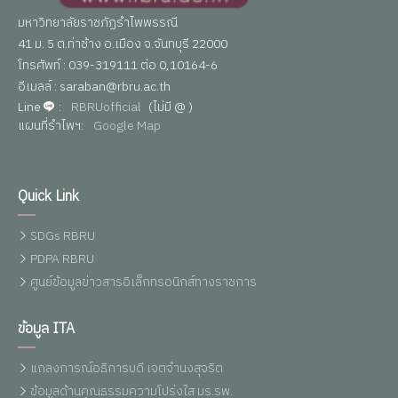
มหาวิทยาลัยราชภัฏรำไพพรรณี
41 ม. 5 ต.ท่าช้าง อ.เมือง จ.จันทบุรี 22000
โทรศัพท์ : 039-319111 ต่อ 0,10164-6
อีเมลล์ : saraban@rbru.ac.th
Line
:
RBRUofficial
(ไม่มี @ )
แผนที่รำไพฯ:
Google Map
Quick Link
SDGs RBRU
PDPA RBRU
ศูนย์ข้อมูลข่าวสารอิเล็กทรอนิกส์ทางราชการ
ข้อมูล ITA
แถลงการณ์อธิการบดี เจตจำนงสุจริต
ข้อมูลด้านคุณธรรมความโปร่งใส มร.รพ.