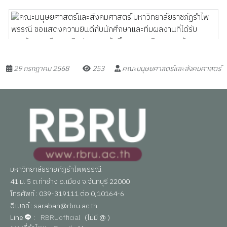
29 กรกฎาคม 2568
253
คณะมนุษยศาสตร์และสังคมศาสตร์
มหาวิทยาลัยราชภัฏรำไพพรรณี
41 ม. 5 ต.ท่าช้าง อ.เมือง จ.จันทบุรี 22000
โทรศัพท์ : 039-319111 ต่อ 0,10164-6
อีเมลล์ : saraban@rbru.ac.th
Line
:
RBRUofficial
(ไม่มี @ )