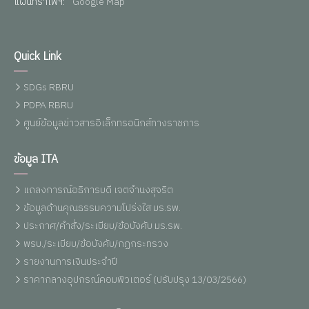
แผนที่รำไพฯ:
Google Map
Quick Link
SDGs RBRU
PDPA RBRU
ศูนย์ข้อมูลข่าวสารอิเล็กทรอนิกส์ทางราชการ
ข้อมูล ITA
แถลงการณ์อธิการบดี เจตจำนงสุจริต
ข้อมูลด้านคุณธรรมความโปร่งใส มร.รพ.
ประกาศ/คำสั่ง/ระเบียบ/ข้อบังคับ มร.รพ.
พรบ./ระเบียบ/ข้อบังคับ/กฏกระทรวง
รายงานการเงินประจำปี
ราคากลางอุปกรณ์คอมพิวเตอร์ (ปรับปรุง 13/03/2566)