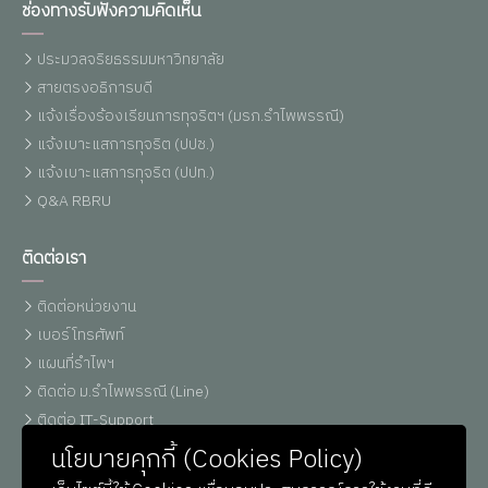
ช่องทางรับฟังความคิดเห็น
ประมวลจริยธรรมมหาวิทยาลัย
สายตรงอธิการบดี
แจ้งเรื่องร้องเรียนการทุจริตฯ (มรภ.รำไพพรรณี)
แจ้งเบาะแสการทุจริต (ปปช.)
แจ้งเบาะแสการทุจริต (ปปท.)
Q&A RBRU
ติดต่อเรา
ติดต่อหน่วยงาน
เบอร์โทรศัพท์
แผนที่รำไพฯ
ติดต่อ ม.รำไพพรรณี (Line)
ติดต่อ IT-Support
หน่วยประชาสัมพันธ์
นโยบายคุกกี้ (Cookies Policy)