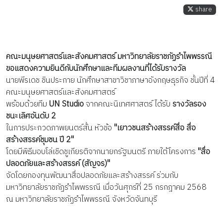
share
คณะมนุษยศาสตร์และสังคมศาสตร์ มหาวิทยาลัยราชภัฏรำไพพรรณี
ขอแสดงความยินดีกับนักศึกษาและทีมผลงานที่ได้รับรางวัล
นายพีรเดช ชินประกาย นักศึกษาสาขาวิชาภาษาอังกฤษธุรกิจ ชั้นปีที่ 4
คณะมนุษยศาสตร์และสังคมศาสตร์
พร้อมด้วยทีม
UN Studio
จากคณะนิเทศศาสตร์ ได้รับ
รางวัลรอง
ชนะเลิศอันดับ 2
ในการประกวดภาพยนตร์สั้น หัวข้อ
"เยาวชนสร้างสรรค์สื่อ สื่อ
สร้างสรรค์ชุมชน ปี 2"
โดยมีพิธีมอบโล่เชิดชูเกียรติจากนายกรัฐมนตรี ภายใต้โครงการ
"สื่อ
ปลอดภัยและสร้างสรรค์ (สัญจร)"
จัดโดยกองทุนพัฒนาสื่อปลอดภัยและสร้างสรรค์ ร่วมกับ
มหาวิทยาลัยราชภัฏรำไพพรรณี เมื่อวันศุกร์ที่ 25 กรกฎาคม 2568
ณ มหาวิทยาลัยราชภัฏรำไพพรรณี จังหวัดจันทบุรี