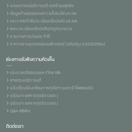
แถลงการณ์อธิการบดี เจตจำนงสุจริต
ข้อมูลด้านคุณธรรมความโปร่งใส มร.รพ.
ประกาศ/คำสั่ง/ระเบียบ/ข้อบังคับ มร.รพ.
พรบ./ระเบียบ/ข้อบังคับ/กฏกระทรวง
รายงานการเงินประจำปี
ราคากลางอุปกรณ์คอมพิวเตอร์ (ปรับปรุง 13/03/2566)
ช่องทางรับฟังความคิดเห็น
ประมวลจริยธรรมมหาวิทยาลัย
สายตรงอธิการบดี
แจ้งเรื่องร้องเรียนการทุจริตฯ (มรภ.รำไพพรรณี)
แจ้งเบาะแสการทุจริต (ปปช.)
แจ้งเบาะแสการทุจริต (ปปท.)
Q&A RBRU
ติดต่อเรา