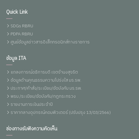
Quick Link
SDGs RBRU
PDPA RBRU
ศูนย์ข้อมูลข่าวสารอิเล็กทรอนิกส์ทางราชการ
ข้อมูล ITA
แถลงการณ์อธิการบดี เจตจำนงสุจริต
ข้อมูลด้านคุณธรรมความโปร่งใส มร.รพ.
ประกาศ/คำสั่ง/ระเบียบ/ข้อบังคับ มร.รพ.
พรบ./ระเบียบ/ข้อบังคับ/กฏกระทรวง
รายงานการเงินประจำปี
ราคากลางอุปกรณ์คอมพิวเตอร์ (ปรับปรุง 13/03/2566)
ช่องทางรับฟังความคิดเห็น