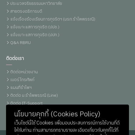
ประมวลจริยธรรมมหาวิทยาลัย
สายตรงอธิการบดี
แจ้งเรื่องร้องเรียนการทุจริตฯ (มรภ.รำไพพรรณี)
แจ้งเบาะแสการทุจริต (ปปช.)
แจ้งเบาะแสการทุจริต (ปปท.)
Q&A RBRU
ติดต่อเรา
ติดต่อหน่วยงาน
เบอร์โทรศัพท์
แผนที่รำไพฯ
ติดต่อ ม.รำไพพรรณี (Line)
ติดต่อ IT-Support
หน่วยประชาสัมพันธ์
นโยบายคุกกี้ (Cookies Policy)
เว็บไซต์นี้ใช้ Cookies เพื่อมอบประสบการณ์การใช้งานที่ดี
ให้กับท่าน ท่านสามารถทราบรายละเอียดเกี่ยวกับคุกกี้ได้ที่