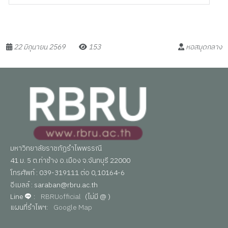
22 มิถุนายน 2569
153
หอสมุดกลาง
มหาวิทยาลัยราชภัฏรำไพพรรณี
41 ม. 5 ต.ท่าช้าง อ.เมือง จ.จันทบุรี 22000
โทรศัพท์ : 039-319111 ต่อ 0,10164-6
อีเมลล์ : saraban@rbru.ac.th
Line
:
RBRUofficial
(ไม่มี @ )
แผนที่รำไพฯ:
Google Map