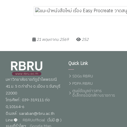
21 พฤษภาคม 2569
252
Quick Link
SDGs RBRU
มหาวิทยาลัยราชภัฏรำไพพรรณี
PDPA RBRU
41 ม. 5 ต.ท่าช้าง อ.เมือง จ.จันทบุรี
ศูนย์ข้อมูลข่าวสาร
22000
อิเล็กทรอนิกส์ทางราชการ
โทรศัพท์ : 039-319111 ต่อ
0,10164-6
อีเมลล์ : saraban@rbru.ac.th
Line
:
RBRUofficial
(ไม่มี @ )
แผนที่รำไพฯ:
Google Map