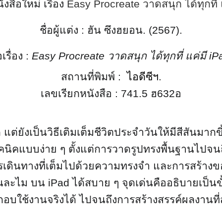
สือใหม่ เรื่อง
Easy Procreate
วาดสนุก ได้ทุกที่
ชื่อผู้แต่ง :
ฮัน ซึงฮยอน
. (
25
67).
อเรื่อง :
Easy Procreate
วาดสนุก ได้ทุกที่ แค่มี
iP
สถานที่พิมพ์ :
ไอดีซีฯ
.
เลขเรียกหนังสือ :
741
.
5
ฮ
632
อ
่ยังเป็นวิธีเติมเต็มชีวิตประจำวันให้มีสีสันมากข
เทคนิคแบบง่าย ๆ ตั้งแต่การวาดรูปทรงพื้นฐานไปจน
รเดินทางที่เต็มไปด้วยความทรงจำ และการสร้างข
ุนละไม
บน
iPad
ได้สบาย ๆ จุดเด่นคืออธิบายเป็นขั
อบใช้งานจริงได้
ไปจนถึงการสร้างสรรค์ผลงานที่