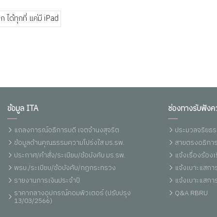
ข้อมูล ITA
ช่องทางรับฟังค
แถลงการณ์อธิการบดี เจตจำนงสุจริต
ประมวลจริยธร
ข้อมูลด้านคุณธรรมความโปร่งใส มร.รพ.
สายตรงอธิการ
ประกาศ/คำสั่ง/ระเบียบ/ข้อบังคับ มร.รพ.
แจ้งเรื่องร้อ
พรบ./ระเบียบ/ข้อบังคับ/กฏกระทรวง
แจ้งเบาะแสการ
รายงานการเงินประจำปี
แจ้งเบาะแสการ
ราคากลางอุปกรณ์คอมพิวเตอร์ (ปรับปรุง
Q&A RBRU
13/03/2566)