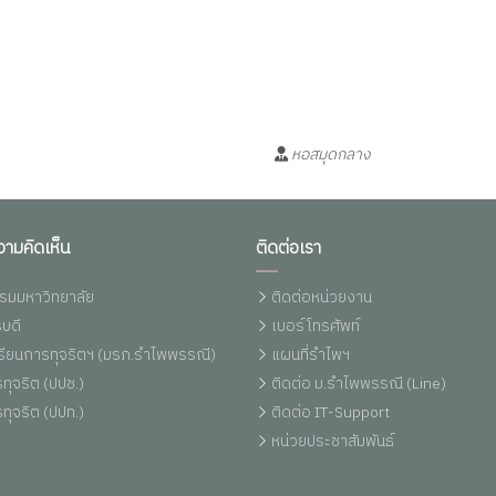
หอสมุดกลาง
วามคิดเห็น
ติดต่อเรา
รมมหาวิทยาลัย
ติดต่อหน่วยงาน
บดี
เบอร์โทรศัพท์
งเรียนการทุจริตฯ (มรภ.รำไพพรรณี)
แผนที่รำไพฯ
ทุจริต (ปปช.)
ติดต่อ ม.รำไพพรรณี (Line)
ทุจริต (ปปท.)
ติดต่อ IT-Support
หน่วยประชาสัมพันธ์