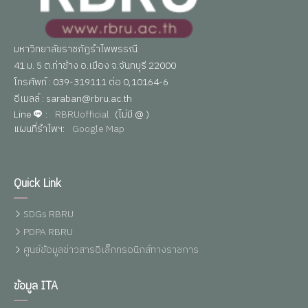
มหาวิทยาลัยราชภัฏรำไพพรรณี
41 ม. 5 ต.ท่าช้าง อ.เมือง จ.จันทบุรี 22000
โทรศัพท์ : 039-319111 ต่อ 0,10164-6
อีเมลล์ : saraban@rbru.ac.th
Line
:
RBRUofficial
(ไม่มี @ )
แผนที่รำไพฯ:
Google Map
Quick Link
SDGs RBRU
PDPA RBRU
ศูนย์ข้อมูลข่าวสารอิเล็กทรอนิกส์ทางราชการ
ข้อมูล ITA