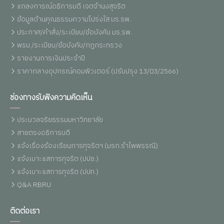
แถลงการณ์อธิการบดี เจตจำนงสุจริต
ข้อมูลด้านคุณธรรมความโปร่งใส มร.รพ.
ประกาศ/คำสั่ง/ระเบียบ/ข้อบังคับ มร.รพ.
พรบ./ระเบียบ/ข้อบังคับ/กฏกระทรวง
รายงานการเงินประจำปี
ราคากลางอุปกรณ์คอมพิวเตอร์ (ปรับปรุง 13/03/2566)
ช่องทางรับฟังความคิดเห็น
ประมวลจริยธรรมมหาวิทยาลัย
สายตรงอธิการบดี
แจ้งเรื่องร้องเรียนการทุจริตฯ (มรภ.รำไพพรรณี)
แจ้งเบาะแสการทุจริต (ปปช.)
แจ้งเบาะแสการทุจริต (ปปท.)
Q&A RBRU
ติดต่อเรา