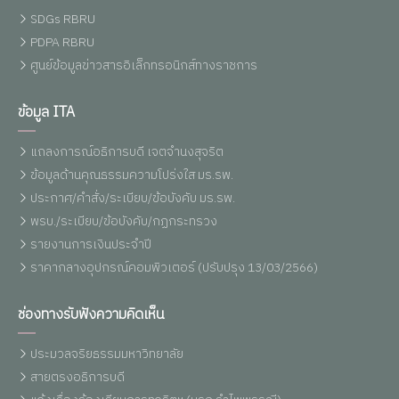
SDGs RBRU
PDPA RBRU
ศูนย์ข้อมูลข่าวสารอิเล็กทรอนิกส์ทางราชการ
ข้อมูล ITA
แถลงการณ์อธิการบดี เจตจำนงสุจริต
ข้อมูลด้านคุณธรรมความโปร่งใส มร.รพ.
ประกาศ/คำสั่ง/ระเบียบ/ข้อบังคับ มร.รพ.
พรบ./ระเบียบ/ข้อบังคับ/กฏกระทรวง
รายงานการเงินประจำปี
ราคากลางอุปกรณ์คอมพิวเตอร์ (ปรับปรุง 13/03/2566)
ช่องทางรับฟังความคิดเห็น
ประมวลจริยธรรมมหาวิทยาลัย
สายตรงอธิการบดี