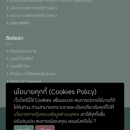
แจ้งเรื่องร้องเรียนการทุจริตฯ (มรภ.รำไพพรรณี)
แจ้งเบาะแสการทุจริต (ปปช.)
แจ้งเบาะแสการทุจริต (ปปท.)
Q&A RBRU
ติดต่อเรา
ติดต่อหน่วยงาน
เบอร์โทรศัพท์
แผนที่รำไพฯ
ติดต่อ ม.รำไพพรรณี (Line)
ติดต่อ IT-Support
หน่วยประชาสัมพันธ์
นโยบายคุกกี้ (Cookies Policy)
เว็บไซต์นี้ใช้ Cookies เพื่อมอบประสบการณ์การใช้งานที่ดี
ให้กับท่าน ท่านสามารถทราบรายละเอียดเกี่ยวกับคุกกี้ได้ที่
นโยบายการคุ้มครองข้อมูลส่วนบุคคล
เราใช้คุกกี้เพื่อ
ปรับปรุงประสบการณ์ของคุณ ยอมรับหรือไม่ ?