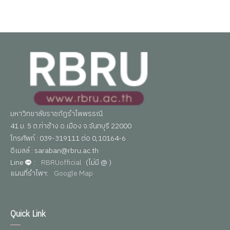
มหาวิทยาลัยราชภัฏรำไพพรรณี
41 ม. 5 ต.ท่าช้าง อ.เมือง จ.จันทบุรี 22000
โทรศัพท์ : 039-319111 ต่อ 0,10164-6
อีเมลล์ : saraban@rbru.ac.th
Line
:
RBRUofficial
(ไม่มี @ )
แผนที่รำไพฯ:
Google Map
Quick Link