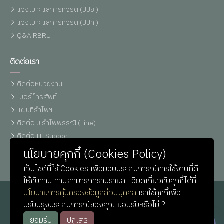
แจ้งเบาะแสการทุจริต (ปปช.)
แจ้งเบาะแสการทุจริต (ปปท.)
Q&A RBRU
ติดต่อเรา
ติดต่อหน่วยงาน
เบอร์โทรศัพท์
แผนที่รำไพฯ
ติดต่อ ม.รำไพพรรณี (Line)
ติดต่อ IT-Support
หน่วยประชาสัมพันธ์
นโยบายคุกกี้ (Cookies Policy)
เว็บไซต์นี้ใช้ Cookies เพื่อมอบประสบการณ์การใช้งานที่ดี
ให้กับท่าน ท่านสามารถทราบรายละเอียดเกี่ยวกับคุกกี้ได้ที่
นโยบายการคุ้มครองข้อมูลส่วนบุคคล
เราใช้คุกกี้เพื่อ
ปรับปรุงประสบการณ์ของคุณ ยอมรับหรือไม่ ?
ยอมรับ
ปฏิเสธ
© Copyright
Rambhai Barni Rajabhat University
. All Rights