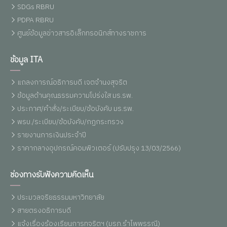
SDGs RBRU
PDPA RBRU
ศูนย์ข้อมูลข่าวสารอิเล็กทรอนิกส์ทางราชการ
ข้อมูล ITA
แถลงการณ์อธิการบดี เจตจำนงสุจริต
ข้อมูลด้านคุณธรรมความโปร่งใส มร.รพ.
ประกาศ/คำสั่ง/ระเบียบ/ข้อบังคับ มร.รพ.
พรบ./ระเบียบ/ข้อบังคับ/กฏกระทรวง
รายงานการเงินประจำปี
ราคากลางอุปกรณ์คอมพิวเตอร์ (ปรับปรุง 13/03/2566)
ช่องทางรับฟังความคิดเห็น
ประมวลจริยธรรมมหาวิทยาลัย
สายตรงอธิการบดี
แจ้งเรื่องร้องเรียนการทุจริตฯ (มรภ.รำไพพรรณี)